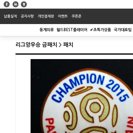
납품실적
공지사항
개인결제창
이벤트
쿠폰존
동계의류
월드BEST플레이어
✔초특가상품
국가대표팀
리그앙우승 금패치 > 패치