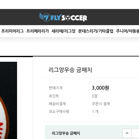
프리미어리그
프리메라리가
세리에/리그앙
분데스리가/기타클럽
주니어/아동
리그앙우승 금패치
3,000원
판매가격
포인트
0점
배송비결제
주문시 결제
최소구매수량
1 개
리그앙우승 금패치