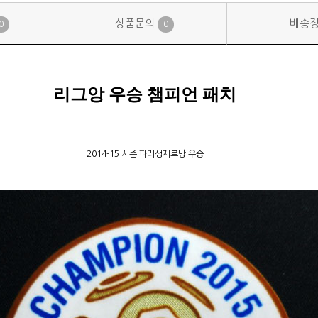
상품문의
배송
0
0
리그앙 우승 챔피언 패치
2014-15 시즌 파리생제르망 우승