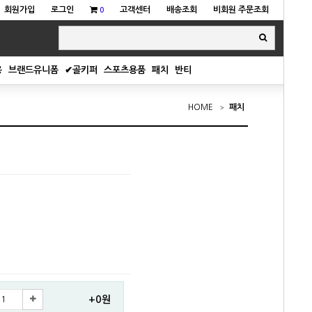
회원가입
로그인
고객센터
배송조회
비회원 주문조회
0
용
브랜드유니폼
✔골키퍼
스포츠용품
패치
반티
HOME
패치
+0원